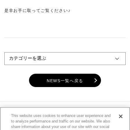
是非お手に取ってご覧ください♪
NEWS一覧へ戻る
This website uses cookies to enhance user experience and
to analyze performance and traffic on our website. We also
share information about your use of our site with our social
Do Not Sell My Personal Information