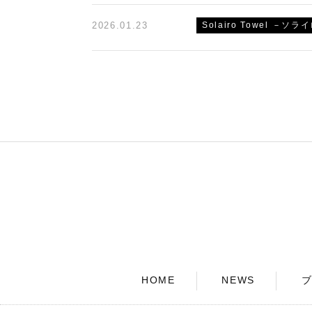
2026.01.23
Solairo Towel －ソ
HOME
NEWS