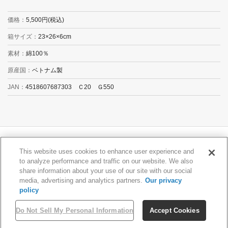
価格
5,500円(税込)
箱サイズ
23×26×6cm
素材
綿100％
原産国
ベトナム製
JAN
4518607687303 Ｃ20 Ｇ550
This website uses cookies to enhance user experience and
to analyze performance and traffic on our website. We also
share information about your use of our site with our social
Do Not Sell My Personal Information
media, advertising and analytics partners.
Our privacy
Copyright © STYLEM Ltd. All rights reserved.
policy
Do Not Sell My Personal Information
Accept Cookies
HOME
NEWS
ブランド
お問い合わせ
会社概要