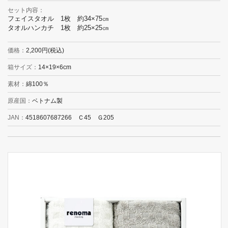
セット内容
フェイスタオル 1枚 約34×75㎝
タオルハンカチ 1枚 約25×25㎝
価格
2,200円(税込)
箱サイズ
14×19×6cm
素材
綿100％
原産国
ベトナム製
JAN
4518607687266 Ｃ45 Ｇ205