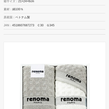
箱サイズ
21×24×6cm
素材
綿100％
原産国
ベトナム製
JAN
4518607687273 Ｃ30 Ｇ345