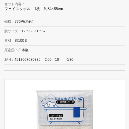
セット内容
フェイスタオル 1枚 約34×85cm
価格
770円(税込)
袋サイズ
12.5×23×1.5㎝
素材
綿100％
原産国
日本製
JAN
4518607680885 Ｃ60（10） Ｇ80