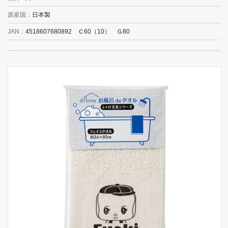
原産国
日本製
JAN
4518607680892 Ｃ60（10） Ｇ80