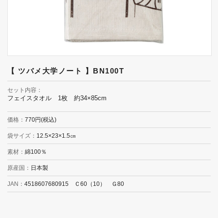
【 ツバメ大学ノート 】BN100T
セット内容
フェイスタオル 1枚 約34×85cm
価格
770円(税込)
袋サイズ
12.5×23×1.5㎝
素材
綿100％
原産国
日本製
JAN
4518607680915 Ｃ60（10） Ｇ80