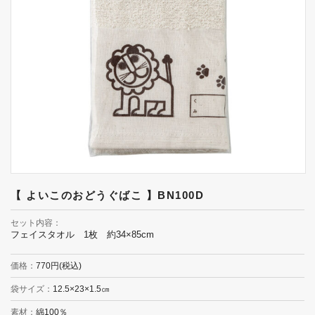
【 よいこのおどうぐばこ 】BN100D
セット内容
フェイスタオル 1枚 約34×85cm
価格
770円(税込)
袋サイズ
12.5×23×1.5㎝
素材
綿100％