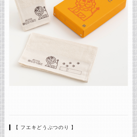
【 フエキどうぶつのり 】