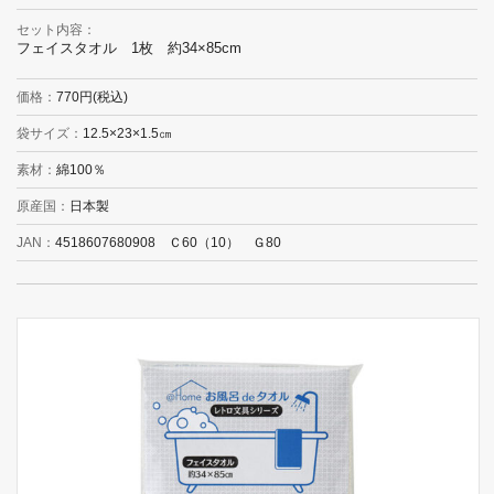
セット内容
フェイスタオル 1枚 約34×85cm
価格
770円(税込)
袋サイズ
12.5×23×1.5㎝
素材
綿100％
原産国
日本製
JAN
4518607680908 Ｃ60（10） Ｇ80