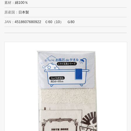
素材
綿100％
原産国
日本製
JAN
4518607680922 Ｃ60（10） Ｇ80