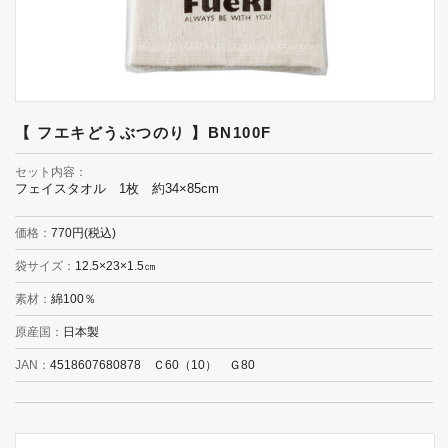
【 フエキどうぶつのり 】BN100F
セット内容
フェイスタオル 1枚 約34×85cm
価格
770円(税込)
袋サイズ
12.5×23×1.5㎝
素材
綿100％
原産国
日本製
JAN
4518607680878 Ｃ60（10） Ｇ80